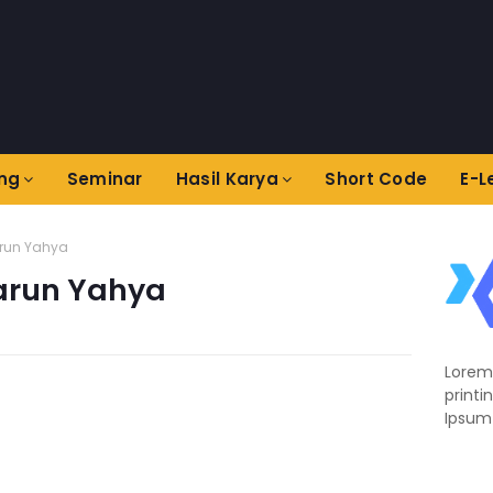
ing
Seminar
Hasil Karya
Short Code
E-L
arun Yahya
Harun Yahya
Lorem
printi
Ipsum 