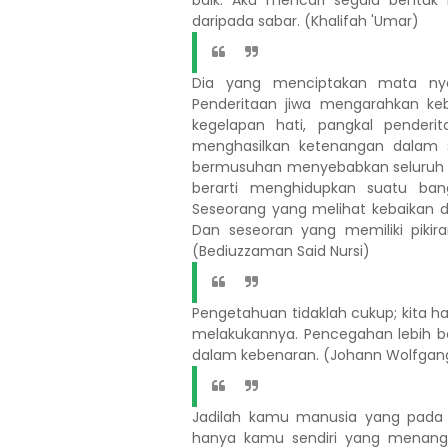
baik. Aku mencari segala bentuk 
daripada sabar. (Khalifah 'Umar)
Dia yang menciptakan mata ny
Penderitaan jiwa mengarahkan ke
kegelapan hati, pangkal pender
menghasilkan ketenangan dalam s
bermusuhan menyebabkan seluruh k
berarti menghidupkan suatu ban
Seseorang yang melihat kebaikan da
Dan seseoran yang memiliki pikir
(Bediuzzaman Said Nursi)
Pengetahuan tidaklah cukup; kita h
melakukannya. Pencegahan lebih b
dalam kebenaran. (Johann Wolfgan
Jadilah kamu manusia yang pada 
hanya kamu sendiri yang menang