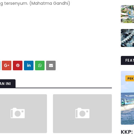
yang tersenyum. (Mahatma Gandhi)
FEA
PEK
N INI
KKP: