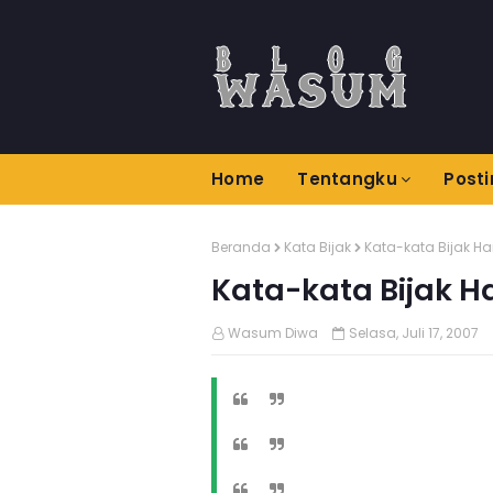
Home
Tentangku
Post
Beranda
Kata Bijak
Kata-kata Bijak H
Kata-kata Bijak 
Wasum Diwa
Selasa, Juli 17, 2007