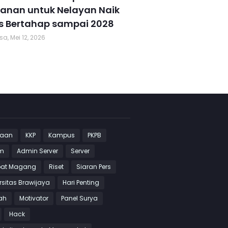
kanan untuk Nelayan Naik
s Bertahap sampai 2028
sa, Mei 12, 2026
jaan
KKP
Kampus
PKPB
m
Admin Server
Server
at Magang
Riset
Siaran Pers
rsitas Brawijaya
Hari Penting
ah
Motivator
Panel Surya
Hack