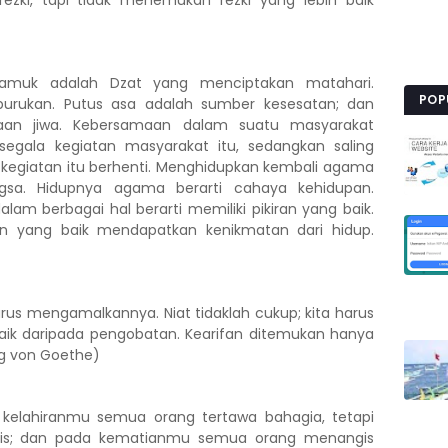
rezki, tapi tidak menemukan rezki yang lebih baik
amuk adalah Dzat yang menciptakan matahari.
POP
burukan. Putus asa adalah sumber kesesatan; dan
itaan jiwa. Kebersamaan dalam suatu masyarakat
egala kegiatan masyarakat itu, sedangkan saling
egiatan itu berhenti. Menghidupkan kembali agama
gsa. Hidupnya agama berarti cahaya kehidupan.
lam berbagai hal berarti memiliki pikiran yang baik.
an yang baik mendapatkan kenikmatan dari hidup.
arus mengamalkannya. Niat tidaklah cukup; kita harus
aik daripada pengobatan. Kearifan ditemukan hanya
g von Goethe)
kelahiranmu semua orang tertawa bahagia, tetapi
is; dan pada kematianmu semua orang menangis