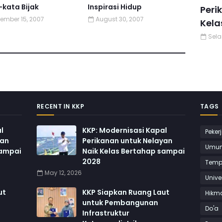
kata Bijak
Inspirasi Hidup
Peri
ember 15, 2007
August 30, 2007
Kela
Sela
RECENT IN KKP
TAGS
l
KKP: Modernisasi Kapal
Peker
yan
Perikanan untuk Nelayan
Umu
sampai
Naik Kelas Bertahap sampai
2028
Temp
May 12, 2026
Unive
ut
KKP Siapkan Ruang Laut
Hikm
untuk Pembangunan
Do'a
Infrastruktur