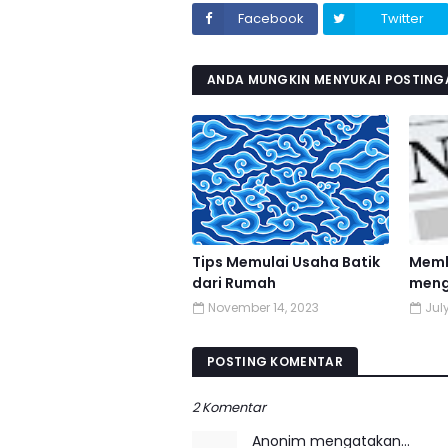
Facebook
Twitter
ANDA MUNGKIN MENYUKAI POSTINGA
Tips Memulai Usaha Batik
Memb
dari Rumah
meng
November 14, 2023
July
POSTING KOMENTAR
2 Komentar
Anonim mengatakan…