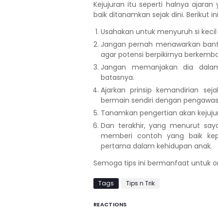
Kejujuran itu seperti halnya ajara
baik ditanamkan sejak dini. Berikut i
Usahakan untuk menyuruh si kec
Jangan pernah menawarkan bantu
agar potensi berpikirnya berkemb
Jangan memanjakan dia dalam
batasnya.
Ajarkan prinsip kemandirian se
bermain sendiri dengan pengawasa
Tanamkan pengertian akan kejujur
Dan terakhir, yang menurut say
memberi contoh yang baik kep
pertama dalam kehidupan anak.
Semoga tips ini bermanfaat untuk
Tags
Tips n Trik
REACTIONS