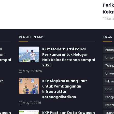
Peri
Kela
Sela
RECENT IN KKP
TAGS
l
KKP: Modernisasi Kapal
Peker
yan
Perikanan untuk Nelayan
Umu
sampai
Naik Kelas Bertahap sampai
2028
Temp
May 12, 2026
Unive
ut
KKP Siapkan Ruang Laut
Hikm
untuk Pembangunan
Do'a
Infrastruktur
Ketenagalistrikan
Peng
May 11, 2026
Polite
awasan
KKP Pastikan Data Kawasan
Jurna