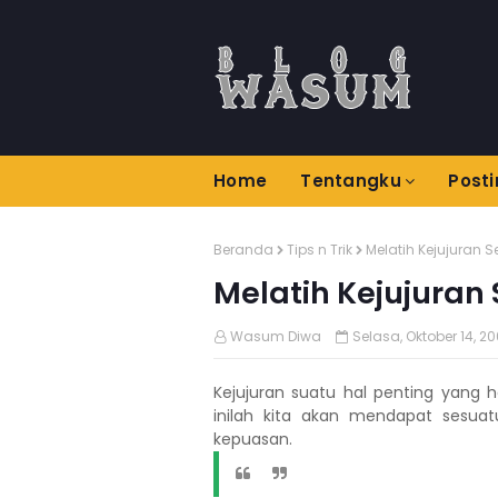
Home
Tentangku
Post
Beranda
Tips n Trik
Melatih Kejujuran Se
Melatih Kejujuran 
Wasum Diwa
Selasa, Oktober 14, 2
Kejujuran suatu hal penting yang 
inilah kita akan mendapat sesuat
kepuasan.