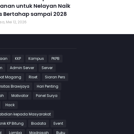
kanan untuk Nelayan Naik
s Bertahap sampai 2028
sa, Mei 12, 2026
jaan
KKP
Kampus
PKPB
m
Admin Server
Server
at Magang
Riset
Siaran Pers
rsitas Brawijaya
Hari Penting
ah
Motivator
Panel Surya
Hack
abdian kepada Masyarakat
knik KP Bitung
Biodata
Event
l
Lomba
Madrasah
Buku