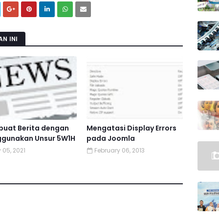
N INI
uat Berita dengan
Mengatasi Display Errors
gunakan Unsur 5W1H
pada Joomla
 05, 2021
February 06, 2013