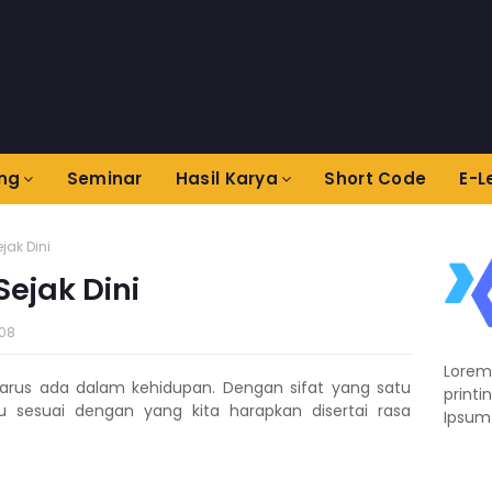
ing
Seminar
Hasil Karya
Short Code
E-L
jak Dini
Sejak Dini
008
Lorem
harus ada dalam kehidupan. Dengan sifat yang satu
printi
u sesuai dengan yang kita harapkan disertai rasa
Ipsum 