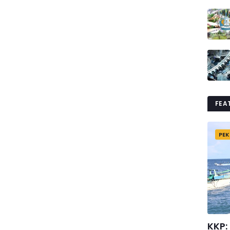
FEA
PEK
KKP: