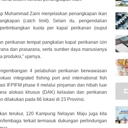
kap Muhammad Zaini menjelaskan penangkapan ikan
ngkapan (catch limit). Selain itu, pengendalian
pertimbangkan kuota per kapal perikanan (ouput
an perikanan tempat pangkalan kapal perikanan izin
ana dan prasarana, serta sumber daya manusianya
produksi,” ujarnya.
 pengembangan 4 pelabuhan perikanan berwawasan
okasi integrated fishing port and international fish
asi IFPIFM phase II melalui pinjaman dan hibah luar
ana alokasi khusus (DAK) kelautan dan perikanan
dilakukan pada 66 lokasi di 23 Provinsi.
an terukur, 120 Kampung Nelayan Maju juga kita
an/lembaga terkait termasuk dukungan perlindungan
nya.