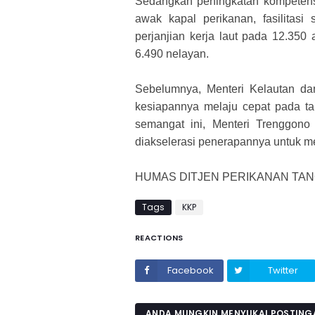
Sedangkan peningkatan kompetensi 
awak kapal perikanan, fasilitasi
perjanjian kerja laut pada 12.35
6.490 nelayan.
Sebelumnya, Menteri Kelautan d
kesiapannya melaju cepat pada ta
semangat ini, Menteri Trenggono
diakselerasi penerapannya untuk m
HUMAS DITJEN PERIKANAN TA
Tags
KKP
REACTIONS
Facebook
Twitter
ANDA MUNGKIN MENYUKAI POSTINGA