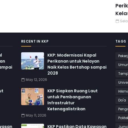
Peri
Kela
Sela
RECENT IN KKP
TAGS
l
KKP: Modernisasi Kapal
Peker
yan
Perikanan untuk Nelayan
Umu
sampai
Naik Kelas Bertahap sampai
2028
Temp
May 12, 2026
Unive
ut
KKP Siapkan Ruang Laut
Hikm
untuk Pembangunan
Do'a
Infrastruktur
Ketenagalistrikan
Peng
May 11, 2026
Polite
awasan
KKP Pastikan Data Kawasan
Jurna