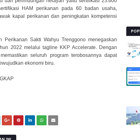
dan perlindungan nelayan yaitu sertifikasi 23.600
 sertifikasi HAM perikanan pada 60 badan usaha,
0 awak kapal perikanan dan peningkatan kompetensi
POP
an Perikanan Sakti Wahyu Trenggono menegaskan
hun 2022 melalui tagline KKP Accelerate. Dengan
 memastikan seluruh program terobosannya dapat
ewujudkan ekonomi biru.
NGKAP
N INI