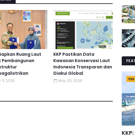
Siapkan Ruang Laut
KKP Pastikan Data
k Pembangunan
Kawasan Konservasi Laut
FEA
struktur
Indonesia Transparan dan
agalistrikan
Diakui Global
PEK
 11, 2026
May 05, 2026
KKP: