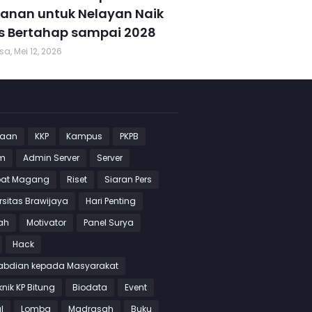
kanan untuk Nelayan Naik
s Bertahap sampai 2028
sa, Mei 12, 2026
jaan
KKP
Kampus
PKPB
m
Admin Server
Server
at Magang
Riset
Siaran Pers
rsitas Brawijaya
Hari Penting
ah
Motivator
Panel Surya
Hack
abdian kepada Masyarakat
knik KP Bitung
Biodata
Event
l
Lomba
Madrasah
Buku