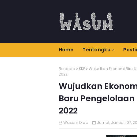
Home
Tentangku
Post
Beranda
KKP
Wujudkan Ekonomi Biru, 
2022
Wujudkan Ekonomi 
Baru Pengelolaan
2022
Wasum Diwa
Jumat, Januari 07, 2