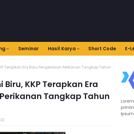
ing
Seminar
Hasil Karya
Short Code
E-L
KKP Terapkan Era Baru Pengelolaan Perikanan Tangkap Tahun
Biru, KKP Terapkan Era
 Perikanan Tangkap Tahun
Lorem
printi
Ipsum 
022