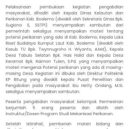
Pelaksanaan pembukaan kegiatan pengabdian
masyarakat, dihadiri oleh Kepala Dinas Kelautan dan
Perikanan Kab. Boalemo (diwakili oleh Sekretaris Dinas Bpk.
Sugiono
S, SSTPi) menyampaikan sambutan dari
pemerintah sekaligus menyampaikan materi tentang
potensi perikanan yang ada di Kab. Boalemo; Kepala Loka
Riset Budidaya Rumput Laut Kab. Boalemo (diwakili oleh
Kasub TU Bpk. Twynnugroho H. Wiyanto, A.Md), Kepala
Desa Tabulo Selatan Bpk. Hais Halid dan Kepala Desa
Keramat Bpk. Raimon Tulen, S.Pd. yang menyampaikan
materi mengenai Potensi perikanan yang ada di masing-
masing Desa. Kegiatan ini dibuka oleh Direktur Politeknik
KP Bitung yang diwakili kepala Pusat Penelitian dan
Pengabdian pada masyarakat Ibu Hetty Ondang, M.Si.
sekaligus menyampaikan sambutan.
Peserta
pengabdian
masyarakat kelompok Permesinan
berjumlah
5
orang peserta dan dilatih oleh
I
nstruktur/Dosen
Program Studi Mekanisasi Perikanan
.
Setelah
istirahat
, pemberian materi bidang
dan