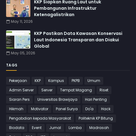
KKP Siapkan Ruang Laut untuk
Pembangunan Infrastruktur
Ketenagalistrikan
May 11, 2026
KKP Pastikan Data Kawasan Konservasi
Laut Indonesia Transparan dan Diakui
Global
May 05, 2026
TAGS
Pekerjaan
KKP
Kampus
PKPB
Umum
Admin Server
Server
Tempat Magang
Riset
Siaran Pers
Universitas Brawijaya
Hari Penting
Hikmah
Motivator
Panel Surya
Do'a
Hack
Pengabdian kepada Masyarakat
Politeknik KP Bitung
Biodata
Event
Jurnal
Lomba
Madrasah