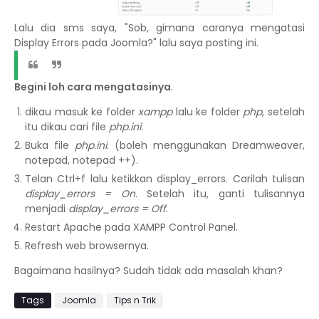
Lalu dia sms saya, "Sob, gimana caranya mengatasi
Display Errors pada Joomla?" lalu saya posting ini.
Begini loh cara mengatasinya
.
dikau masuk ke folder
xampp
lalu ke folder
php
, setelah
itu dikau cari file
php.ini
.
Buka file
php.ini
. (boleh menggunakan Dreamweaver,
notepad, notepad ++).
Telan Ctrl+f lalu ketikkan display_errors. Carilah tulisan
display_errors = On
. Setelah itu, ganti tulisannya
menjadi
display_errors = Off
.
Restart Apache pada XAMPP Control Panel.
Refresh web browsernya.
Bagaimana hasilnya? Sudah tidak ada masalah khan?
Tags
Joomla
Tips n Trik