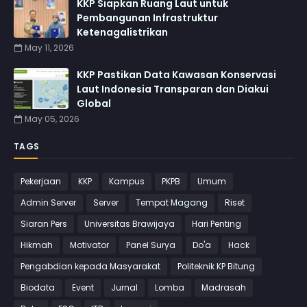
KKP Siapkan Ruang Laut untuk
Pembangunan Infrastruktur
Ketenagalistrikan
May 11, 2026
KKP Pastikan Data Kawasan Konservasi
Laut Indonesia Transparan dan Diakui
Global
May 05, 2026
TAGS
Pekerjaan
KKP
Kampus
PKPB
Umum
Admin Server
Server
Tempat Magang
Riset
Siaran Pers
Universitas Brawijaya
Hari Penting
Hikmah
Motivator
Panel Surya
Do'a
Hack
Pengabdian kepada Masyarakat
Politeknik KP Bitung
Biodata
Event
Jurnal
Lomba
Madrasah