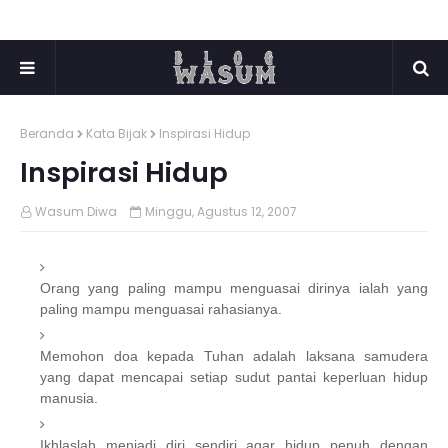
Beranda
Kata Bijak
Inspirasi Hidup
Inspirasi Hidup
Wasum Diwa
Minggu, Agustus 12, 2007
Orang yang paling mampu menguasai dirinya ialah yang
paling mampu menguasai rahasianya.
Memohon doa kepada Tuhan adalah laksana samudera
yang dapat mencapai setiap sudut pantai keperluan hidup
manusia.
Ikhlaslah menjadi diri sendiri agar hidup penuh dengan